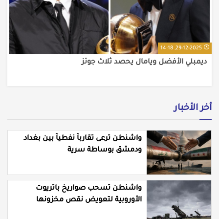
29-12-2025, 14:18
ديمبلي الأفضل ويامال يحصد ثلاث جوئز
أخر الأخبار
واشنطن ترعى تقارباً نفطياً بين بغداد
ودمشق بوساطة سرية
واشنطن تسحب صواريخ باتريوت
الأوروبية لتعويض نقص مخزونها
المستنزف في مواجهة ايران