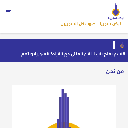
نبض سوريا... صوت كل السوريين
قاسم يفتح باب اللقاء العلني مع القيادة السورية ويتهم
السلطة في بيروت بـ"خدمة إسرائيل"
بسبب موجة الحر والجفاف... فرنسا توقف تشغيل 3
مفاعلات نووية
ضبط شحنة أدوية مخدرة في عجلة سورية بمنفذ الوليد
من نحن
العراقي
من الاستيلاء على الأراضي إلى اعتقال الصحفيين: ملف
فساد وزير الزراعة باسل سويدان في العهد الجديد
إلى متى يبقى أطفال سوريا رهائن للخطف والجريمة وسط
غياب الأمان؟