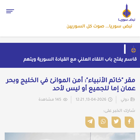
نبض سوريا... صوت كل السوريين
قاسم يفتح باب اللقاء العلني مع القيادة السورية ويتهم
السلطة في بيروت بـ"خدمة إسرائيل"
بسبب موجة الحر والجفاف... فرنسا توقف تشغيل 3
مفاعلات نووية
ضبط شحنة أدوية مخدرة في عجلة سورية بمنفذ الوليد
مقر "خاتم الأنبياء": أمن الموانئ في الخليج وبحر
العراقي
من الاستيلاء على الأراضي إلى اعتقال الصحفيين: ملف
عمان إما للجميع أو ليس لأحد
فساد وزير الزراعة باسل سويدان في العهد الجديد
إلى متى يبقى أطفال سوريا رهائن للخطف والجريمة وسط
غياب الأمان؟
دولي
13-04-2026, 12:21
145 مشاهدة
شارك الخبر على: