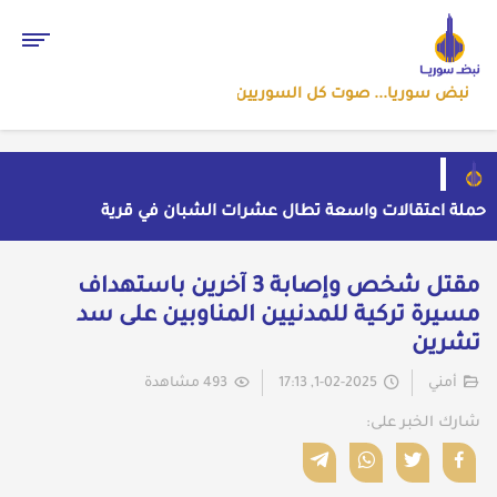
نبض سوريا... صوت كل السوريين
حملة اعتقالات واسعة تطال عشرات الشبان في قرية
الرقامة بريف حمص الشرقي
مهرجان الشعر العربي بدمشق يتحول إلى منصة تشهير
بالنسويات السوريات والعربيات
قاسم يفتح باب اللقاء العلني مع القيادة السورية ويتهم
مقتل شخص وإصابة 3 آخرين باستهداف
السلطة في بيروت بـ"خدمة إسرائيل"
بسبب موجة الحر والجفاف... فرنسا توقف تشغيل 3
مسيرة تركية للمدنيين المناوبين على سد
مفاعلات نووية
ضبط شحنة أدوية مخدرة في عجلة سورية بمنفذ الوليد
تشرين
العراقي
أمني
1-02-2025, 17:13
493 مشاهدة
شارك الخبر على: