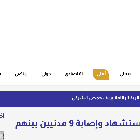
محلي
أمني
اقتصادي
دولي
رياضي
م
قرية الرقامة بريف حمص الشرقي
شهير بالنسويات السوريات والعربيات
ة ويتهم السلطة في بيروت بـ"خدمة إسرائيل"
أخ
ية
في 3 مناطق سيطرة مختلفة.. استشهاد وإصابة 9 مدنيين بينهم
وليد العراقي