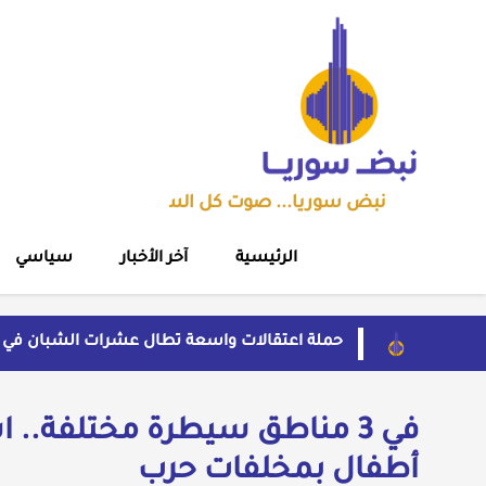
نبض سوريا... صوت كل السوريين
الرئيسية
آخر الأخبار
سياسي
حملة اعتقالات واسعة تطال عشرات الشبان في 
مهرجان الشعر العربي بدمشق يتحول إلى منصة ت
قاسم يفتح باب اللقاء العلني مع القيادة السوري
بسبب موجة الحر والجفاف... فرنسا توقف تشغيل 3 مفاعلات نوو
ضبط شحنة أدوية مخدرة في عجلة سورية بمنفذ ال
أطفال بمخلفات حرب