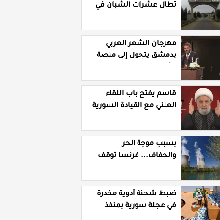
تطال عشرات الشبان في
قرية الرقامة بريف حمص
الشرقي
مهرجان الشعر العربي
بدمشق يتحول إلى منصة
تشهير بالنسويات
السوريات والعربيات
قاسم يفتح باب اللقاء
العلني مع القيادة السورية
ويتهم السلطة في بيروت
بـ"خدمة إسرائيل"
بسبب موجة الحر
والجفاف... فرنسا توقف
تشغيل 3 مفاعلات نووية
ضبط شحنة أدوية مخدرة
في عجلة سورية بمنفذ
الوليد العراقي