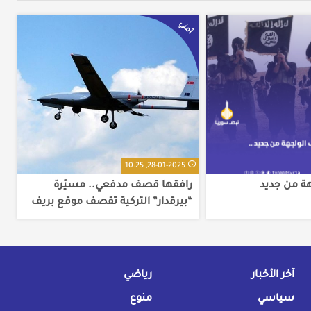
أمني
28-01-2025, 10:25
هة من جديد
رافقها قصف مدفعي.. مسيّرة
“بيرقدار” التركية تقصف موقع بريف
الرقة
آخر الأخبار
رياضي
سياسي
منوع