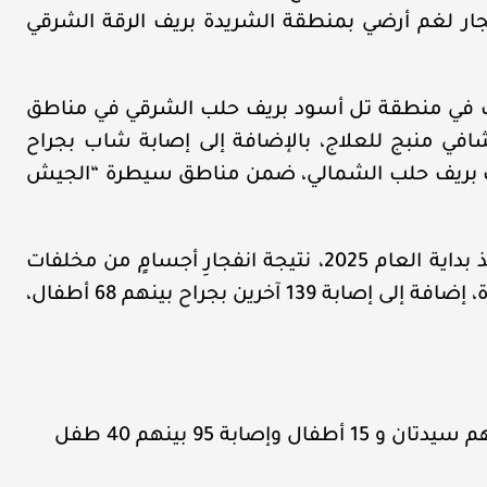
فجار لغم أرضي بمنطقة الشريدة بريف الرقة الشرقي
 في منطقة تل أسود بريف حلب الشرقي في مناطق
ي منبج للعلاج، بالإضافة إلى إصابة شاب بجراح
فعت بريف حلب الشمالي، ضمن مناطق سيطرة “الجيش
وبذلك، يرتفع عدد المدنيين الذين استشهدوا منذ بداية العام 2025، نتيجة انفجارِ أجسامٍ من مخلفات
الحرب السورية، إلى 98 بينهم 20 أطفال و4 سيدة، إضافة إلى إصابة 139 آخرين بجراح بينهم 68 أطفال،