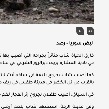
A-
A+
نبض سوريا - رصد
فارق الحياة شاب متأثراً بجراحه التي أصيب بها ن
في بادية العشارة بريف ديرالزور الشرقي في م
كما أصيب شاب بجروح بليغة في ساقه أدت لبترها
بالقرب من تل الخضر في مدينة طفس في ريف درع
في السياق، أصيب طفلان بجروح إثر انفجار لغم ح
وفي مدينة الرقة، استشهد شاب بلغم أرضي بال