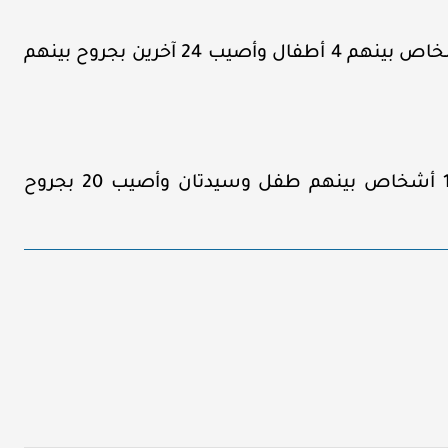
-مناطق سيطرة “الإدارة الذاتية”: استشهد 8 أشخاص بينهم 4 أطفال وأصيب 24 آخرين بجروح بينهم
مناطق سيطرة “الجيش الوطني”: استشهد 18 أشخاص بينهم طفل وسيدتان وأصيب 20 بجروح