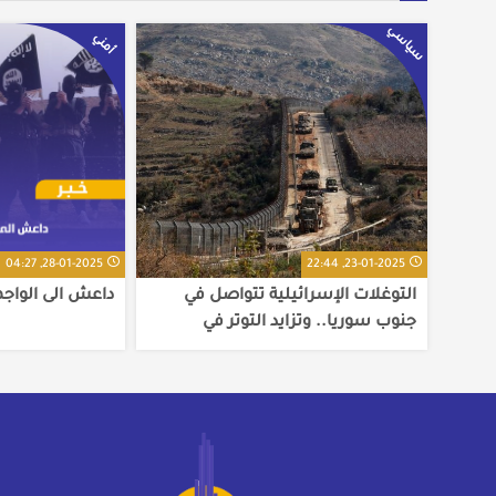
سياسي
أمني
28-01-2025, 04:27
23-01-2025, 22:44
التوغلات الإسرائيلية تتواصل في
داعش الى الواج
جنوب سوريا.. وتزايد التوتر في
القنيطرة ودرعا