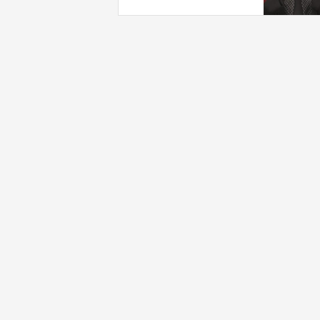
بـ"خدمة إسرائيل"