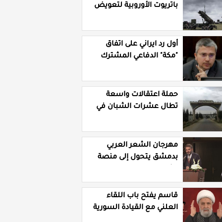
باتريوت الأوروبية لتعويض
نقص مخزونها المستنزف
في مواجهة ايران
أول رد ايراني على اتفاق
"مكة" الدفاعي المشترك
حملة اعتقالات واسعة
تطال عشرات الشبان في
قرية الرقامة بريف حمص
الشرقي
مهرجان الشعر العربي
بدمشق يتحول إلى منصة
تشهير بالنسويات
السوريات والعربيات
قاسم يفتح باب اللقاء
العلني مع القيادة السورية
ويتهم السلطة في بيروت