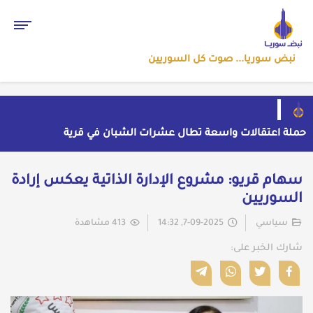
نبض سوريا... صوت كل السوريين
حملة اعتقالات واسعة تطال عشرات الشبان في قرية
الرقامة بريف حمص الشرقي
مهرجان الشعر العربي بدمشق يتحول إلى منصة تشهير
بالنسويات السوريات والعربيات
قاسم يفتح باب اللقاء العلني مع القيادة السورية ويتهم
سهام قريو: مشروع الإدارة الذاتية يعكس إرادة
السلطة في بيروت بـ"خدمة إسرائيل"
بسبب موجة الحر والجفاف... فرنسا توقف تشغيل 3
السوريين
مفاعلات نووية
ضبط شحنة أدوية مخدرة في عجلة سورية بمنفذ الوليد
العراقي
سياسي
7-09-2025, 14:32
413 مشاهدة
شارك الخبر على: