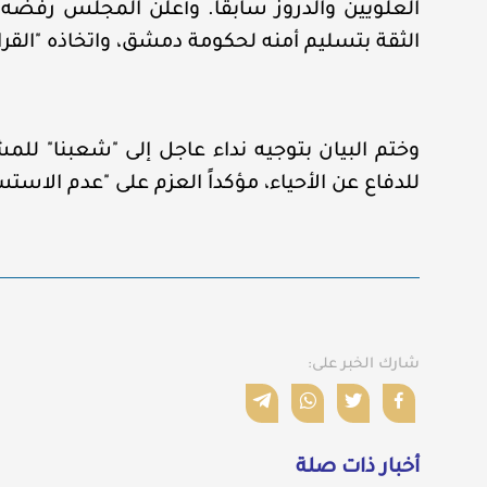
العلويين والدروز سابقاً. وأعلن المجلس رفضه
الثقة بتسليم أمنه لحكومة دمشق، واتخاذه "القرار ا
وختم البيان بتوجيه نداء عاجل إلى "شعبنا" للم
للدفاع عن الأحياء، مؤكداً العزم على "عدم الاستس
شارك الخبر على:
أخبار ذات صلة