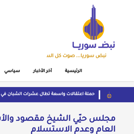
نبض سوريا... صوت كل السوريين
الرئيسية
آخر الأخبار
سياسي
حملة اعتقالات واسعة تطال عشرات الشبان في 
مهرجان الشعر العربي بدمشق يتحول إلى منصة ت
قاسم يفتح باب اللقاء العلني مع القيادة السوري
بسبب موجة الحر والجفاف... فرنسا توقف تشغيل 3 مفاعلات نوو
مجلس حيّي الشيخ مقصود والأشر
ضبط شحنة أدوية مخدرة في عجلة سورية بمنفذ ال
العام وعدم الاستسلام