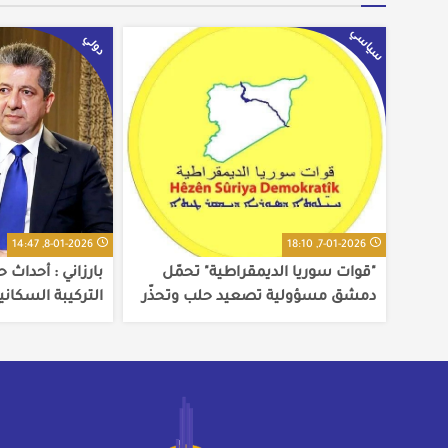
سياسي
دولي
8-01-2026, 14:47
7-01-2026, 18:10
"قوات سوريا الديمقراطية" تحمّل
بارزاني : أحداث 
دمشق مسؤولية تصعيد حلب وتحذّر
التركيبة السكاني
من عودة البلاد إلى "ساحة حرب
سلامة المدنيين
مفتوحة"