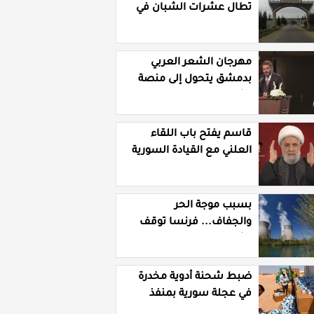
تطال عشرات الشبان في
قرية الرقامة بريف حمص
الشرقي
مهرجان الشعر العربي
بدمشق يتحول إلى منصة
تشهير بالنسويات
السوريات والعربيات
قاسم يفتح باب اللقاء
العلني مع القيادة السورية
ويتهم السلطة في بيروت
بـ"خدمة إسرائيل"
بسبب موجة الحر
والجفاف... فرنسا توقف
تشغيل 3 مفاعلات نووية
ضبط شحنة أدوية مخدرة
في عجلة سورية بمنفذ
الوليد العراقي