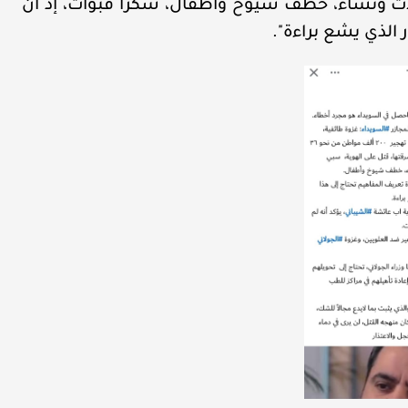
 ونساء، خطف شيوخ وأطفال، شكراً قبوات، إذ أن
ر الذي يشع براءة".