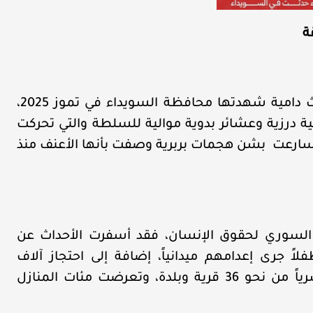
تعود خلفية التصريحات المثيرة للجدل إلى أحداث دامية شهدتها محافظة السويداء في تموز 2025،
 درزية وعشائر بدوية موالية للسلطة والتي تحركت
رعت بشن هجمات بربرية وصفت بأنها الأعنف منذ
صد السوري لحقوق الإنسان، فقد أسفرت الأحداث عن
شخصاً، بينهم 250 امرأة وطفلاً جرى إعدامهم ميدانياً، إضافة إلى احتجاز آلاف
المدنيين، وتهجير أكثر من 200 ألف مواطن قسرياً من نحو 36 قرية وبلدة، وتعرضت مئات المنازل