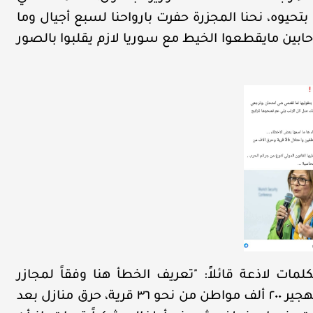
بتحيوه، نحنا المجزرة حفرت بارواحنا لسبع أجيال وما
حابين مايقطعوا الخيط مع سوريا لازم يقلبوا بالصور
ات لاذعة قائلاً: "تعريف الخطأ هنا وفقاً لمجازر
السويداء: غزوة طائفية، مقتل نحو ٣٥٠٠ انسان، تهجير ٢٠٠ ألف مواطن من نحو ٣٦ قرية، حرق منازل بعد