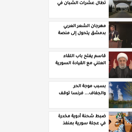
تطال عشرات الشبان في
قرية الرقامة بريف حمص
الشرقي
مهرجان الشعر العربي
بدمشق يتحول إلى منصة
تشهير بالنسويات
السوريات والعربيات
قاسم يفتح باب اللقاء
العلني مع القيادة السورية
ويتهم السلطة في بيروت
بـ"خدمة إسرائيل"
بسبب موجة الحر
والجفاف... فرنسا توقف
تشغيل 3 مفاعلات نووية
ضبط شحنة أدوية مخدرة
في عجلة سورية بمنفذ
الوليد العراقي