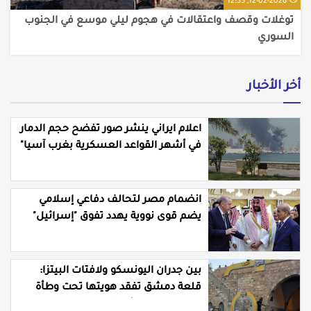
12-02-2026, 12:55
توغلات وقصف واعتقالات في هجوم ليلي موسع في الجنوب
السوري
أخر الأخبار
اعلام ايراني ينشر صور تفضح حجم الدمار
في أشهر القواعد العسكرية بغرب آسيا"
انضمام مصر لتحالف دفاعي إسلامي
يضم قوى نووية يهدد تفوق "إسرائيل"
العسكري
بين جدران اليونسكو ولافتات البيتزا:
قلعة دمشق تفقد هويتها تحت وطأة
"التوظيف" العشوائي