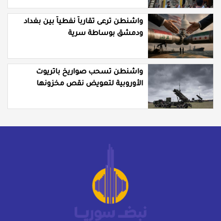
واشنطن ترعى تقارباً نفطياً بين بغداد
ودمشق بوساطة سرية
واشنطن تسحب صواريخ باتريوت
الأوروبية لتعويض نقص مخزونها
المستنزف في مواجهة ايران