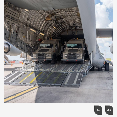
A-
A+