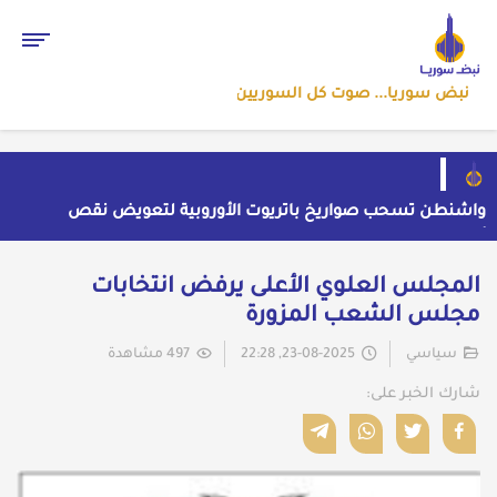
نبض سوريا... صوت كل السوريين
واشنطن تسحب صواريخ باتريوت الأوروبية لتعويض نقص
مخزونها المستنزف في مواجهة ايران
أول رد ايراني على اتفاق "مكة" الدفاعي المشترك
حملة اعتقالات واسعة تطال عشرات الشبان في قرية
المجلس العلوي الأعلى يرفض انتخابات
الرقامة بريف حمص الشرقي
مهرجان الشعر العربي بدمشق يتحول إلى منصة تشهير
مجلس الشعب المزورة
بالنسويات السوريات والعربيات
قاسم يفتح باب اللقاء العلني مع القيادة السورية ويتهم
السلطة في بيروت بـ"خدمة إسرائيل"
سياسي
23-08-2025, 22:28
497 مشاهدة
شارك الخبر على: