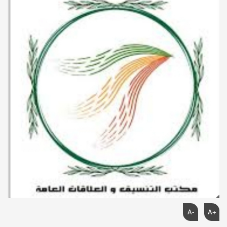
A-
A+