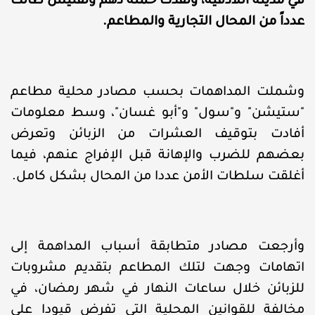
في مدينة اللاذقية، ونفذت حملة دهم وتفتيش طالت
عدداً من المحال التجارية والمطاعم.
وشملت المداهمات بحسب مصادر محلية مطاعم
"ستيشن" و"سول" و"أبو غسان"، وسط معلومات
أفادت بتوقيف العشرات من الزبائن وتعرض
بعضهم للضرب والإهانة قبل الإفراج عنهم، فيما
أغلقت سلطات الأمن عددا من المحال بشكل كامل.
وأرجعت مصادر متطابقة أسباب المداهمة إلى
اتهامات وجهت لتلك المطاعم بتقديم مشروبات
للزبائن خلال ساعات النهار في شهر رمضان، في
مخالفة للقوانين المحلية التي تفرض قيودا على