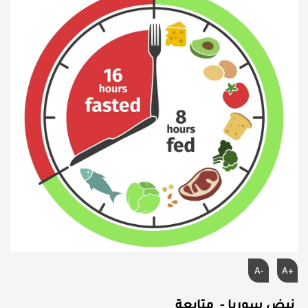
A-
A+
نبض سوريا - متابعة