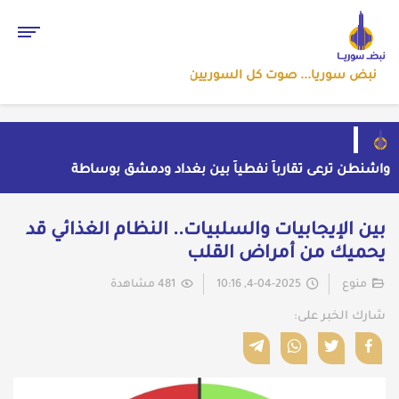
نبض سوريا... صوت كل السوريين
واشنطن ترعى تقارباً نفطياً بين بغداد ودمشق بوساطة
سرية
واشنطن تسحب صواريخ باتريوت الأوروبية لتعويض نقص
مخزونها المستنزف في مواجهة ايران
أول رد ايراني على اتفاق "مكة" الدفاعي المشترك
بين الإيجابيات والسلبيات.. النظام الغذائي قد
حملة اعتقالات واسعة تطال عشرات الشبان في قرية
يحميك من أمراض القلب
الرقامة بريف حمص الشرقي
مهرجان الشعر العربي بدمشق يتحول إلى منصة تشهير
بالنسويات السوريات والعربيات
منوع
4-04-2025, 10:16
481 مشاهدة
شارك الخبر على: