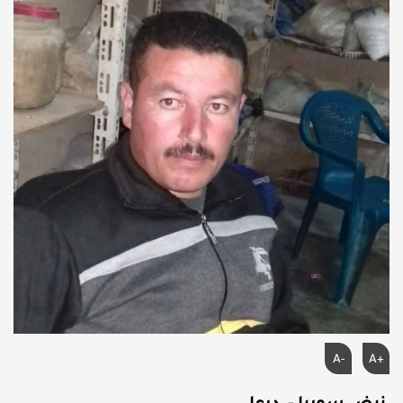
A-
A+