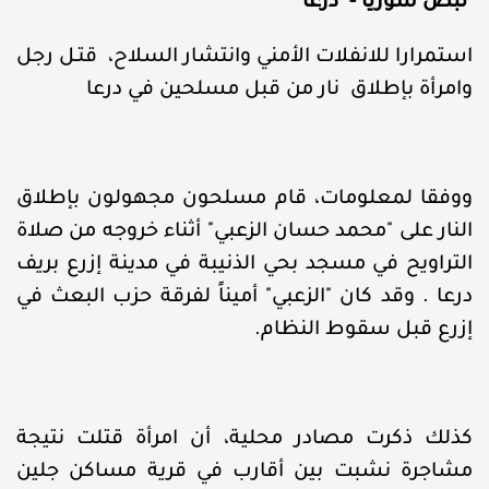
نبض سوريا - درعا
استمرارا للانفلات الأمني وانتشار السلاح، قتـل رجل
وامرأة بإطلاق نار من قبل مسلحين في درعا
ووفقا لمعلومات، قام مسلحون مجهولون بإطلاق
النار على "محمد حسان الزعبي" أثناء خروجه من صلاة
التراويح في مسجد بحي الذنيبة في مدينة إزرع بريف
درعا . وقد كان "الزعبي" أميناً لفرقة حزب البعث في
إزرع قبل سقوط النظام.
كذلك ذكرت مصادر محلية، أن امرأة قتلت نتيجة
مشاجرة نشبت بين أقارب في قرية مساكن جلين