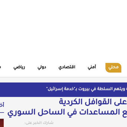
محلي
أمني
اقتصادي
دولي
رياضي
م
ة ويتهم السلطة في بيروت بـ"خدمة إسرائيل"
ية
لى القوافل الكردية
وليد العراقي
أخ
 ملف فساد وزير الزراعة باسل سويدان في العهد الجديد
يع المساعدات في الساحل السوري
مة وسط غياب الأمان؟
شارك الخبر على: