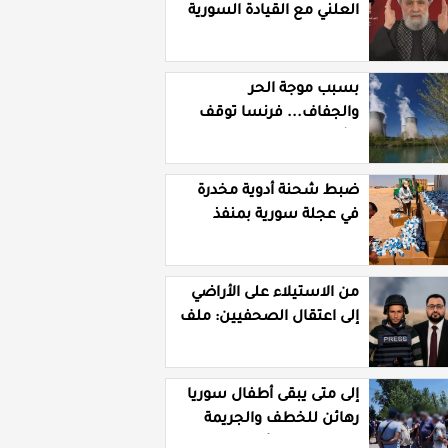
العلني مع القيادة السورية
ويتهم السلطة في بيروت
بـ"خدمة إسرائيل"
بسبب موجة الحر
والجفاف... فرنسا توقف
تشغيل 3 مفاعلات نووية
ضبط شحنة أدوية مخدرة
في عجلة سورية بمنفذ
الوليد العراقي
من الاستيلاء على الأراضي
إلى اعتقال الصحفيين: ملف
فساد وزير الزراعة باسل
سويدان في العهد الجديد
إلى متى يبقى أطفال سوريا
رهائن للخطف والجريمة
وسط غياب الأمان؟