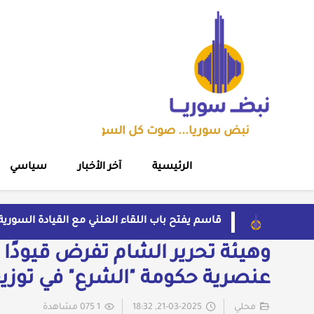
نبض سوريا... صوت كل السوريين
الرئيسية
آخر الأخبار
سياسي
قاسم يفتح باب اللقاء العلني مع القيادة السوري
بسبب موجة الحر والجفاف... فرنسا توقف تشغيل 3 مفاعلات نوو
وهيئة تحرير الشام تفرض قيودًا ع
ضبط شحنة أدوية مخدرة في عجلة سورية بمنفذ ال
من الاستيلاء على الأراضي إلى اعتقال الصحفيين:
عنصرية حكومة "الشرع" في توز
إلى متى يبقى أطفال سوريا رهائن للخطف والجري
محلي
21-03-2025, 18:32
1 075 مشاهدة