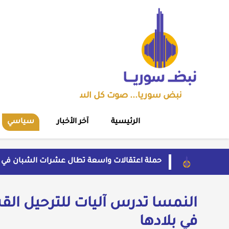
نبض سوريا... صوت كل السوريين
الرئيسية
آخر الأخبار
سياسي
حملة اعتقالات واسعة تطال عشرات الشبان في 
مهرجان الشعر العربي بدمشق يتحول إلى منصة ت
قاسم يفتح باب اللقاء العلني مع القيادة السوري
بسبب موجة الحر والجفاف... فرنسا توقف تشغيل 3 مفاعلات نوو
النمسا تدرس آليات للترحيل الق
ضبط شحنة أدوية مخدرة في عجلة سورية بمنفذ ال
في بلادها