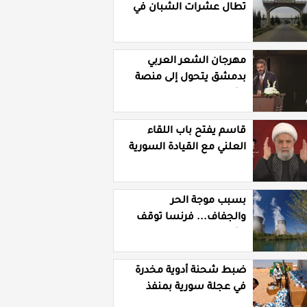
تطال عشرات الشبان في
قرية الرقامة بريف حمص
الشرقي
مهرجان الشعر العربي
بدمشق يتحول إلى منصة
تشهير بالنسويات
السوريات والعربيات
قاسم يفتح باب اللقاء
العلني مع القيادة السورية
ويتهم السلطة في بيروت
بـ"خدمة إسرائيل"
بسبب موجة الحر
والجفاف... فرنسا توقف
تشغيل 3 مفاعلات نووية
ضبط شحنة أدوية مخدرة
في عجلة سورية بمنفذ
الوليد العراقي