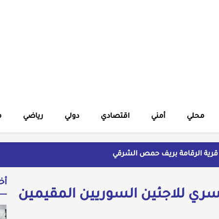
محلي
أمني
اقتصادي
دولي
رياضي
م
قرية الرقامة بريف حمص الشرقي
شهير بالنسويات السوريات والعربيات
ة ويتهم السلطة في بيروت بـ"خدمة إسرائيل"
أخ
ية
سري للاجئين السوريين المقيمين
وليد العراقي