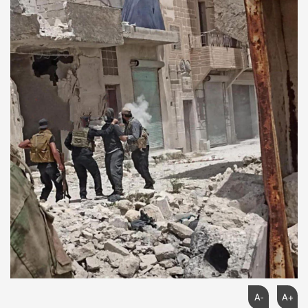
A-
A+