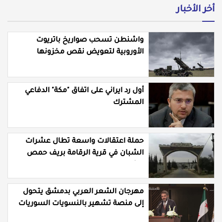
أخر الأخبار
واشنطن تسحب صواريخ باتريوت
الأوروبية لتعويض نقص مخزونها
المستنزف في مواجهة ايران
أول رد ايراني على اتفاق "مكة" الدفاعي
المشترك
حملة اعتقالات واسعة تطال عشرات
الشبان في قرية الرقامة بريف حمص
الشرقي
مهرجان الشعر العربي بدمشق يتحول
إلى منصة تشهير بالنسويات السوريات
والعربيات