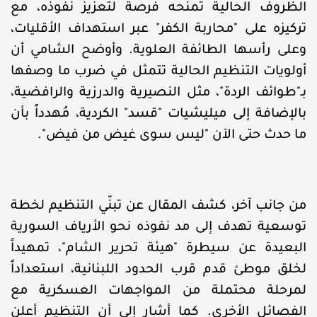
الظروف الحالية تمنحه فرصةً لتعزيز نفوذه، مع
تركيزه على "محاربة الكفر" عبر استهداف الأقليات،
وعلى رأسها الطائفة العلوية. وأوضح الشامي أن
أولويات التنظيم الحالية تتمثل في ضرب ما وصفها
بـ"طوائف الردة"، مثل النصيرية والدرزية والرافضية،
بالإضافة إلى ميليشيات "قسد" الكردية، مُهدداً بأن
ما حدث حتى الآن "ليس سوى غيض من فيض".
من جانب آخر، كشف المقال عن تبنّي التنظيم لخطة
توسعية تهدف إلى مد نفوذه نحو الأرياف السورية
البعيدة عن سيطرة "هيئة تحرير الشام"، تمهيداً
لخلق موطئ قدم قرب الحدود اللبنانية، استعداداً
لمرحلة محتملة من المواجهات العسكرية مع
الفصائل الأخرى. كما أشار إلى أن التنظيم أعلن