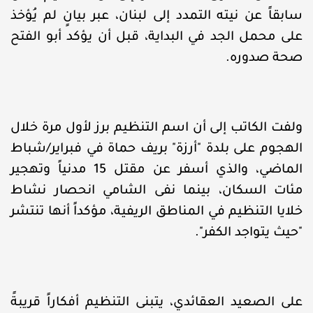
سابقاً عن نيته التمدد إلى لبنان، عبر بيانٍ لم يُؤخذ
على محمل الجد في البداية، قبل أن يؤكد أبو الفتح
صحة صدوره.
ولفت الكاتب إلى أن اسم التنظيم برز لأول مرة خلال
الهجوم على بلدة "أرزة" بريف حماة في فبراير/شباط
الماضي، والذي أسفر عن مقتل 15 مدنياً وتهجير
مئات السكان، بينما نفى الشامي انحصار نشاط
خلايا التنظيم في المناطق الريفية، مؤكداً أنها تنتشر
"حيث يتواجد الكفر".
على الصعيد العقائدي، يتبنى التنظيم أفكاراً قريبةً