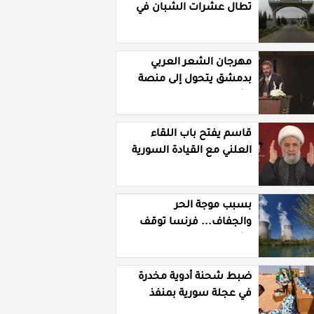
تطال عشرات الشبان في
قرية الرقامة بريف حمص
الشرقي
مهرجان الشعر العربي
بدمشق يتحول إلى منصة
تشهير بالنسويات
السوريات والعربيات
قاسم يفتح باب اللقاء
العلني مع القيادة السورية
ويتهم السلطة في بيروت
بـ"خدمة إسرائيل"
بسبب موجة الحر
والجفاف... فرنسا توقف
تشغيل 3 مفاعلات نووية
ضبط شحنة أدوية مخدرة
في عجلة سورية بمنفذ
الوليد العراقي