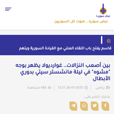
نبض سوريا... صوت كل السوريين
قاسم يفتح باب اللقاء العلني مع القيادة السورية ويتهم
السلطة في بيروت بـ"خدمة إسرائيل"
بسبب موجة الحر والجفاف... فرنسا توقف تشغيل 3
مفاعلات نووية
ضبط شحنة أدوية مخدرة في عجلة سورية بمنفذ الوليد
بين أصعب النزالات.. غوارديولا يظهر بوجه
العراقي
من الاستيلاء على الأراضي إلى اعتقال الصحفيين: ملف
"مشوه" في ليلة مانشستر سيتي بدوري
فساد وزير الزراعة باسل سويدان في العهد الجديد
إلى متى يبقى أطفال سوريا رهائن للخطف والجريمة وسط
الأبطال
غياب الأمان؟
رياضي
30-01-2025, 12:21
485 مشاهدة
شارك الخبر على: