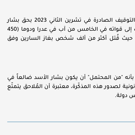
سيتعيّن على القضاة البتّ في صلاحية مذكّرة التوقيف الصادرة في تشرين الثاني 2023 بحق بشار
الأسد في إطار هجمات بأسلحة كيميائية نُسبت إلى قواته في الخامس من آب في عدرا ودوما (450
الغوطة الشرقية حيث قُتل أكثر من ألف شخص بغاز السارين وفق
ب بأنه "من المحتمل" أن يكون بشار الأسد ضالعاً في
ة لصدور هذه المذكّرة، معتبرة أن المُلاحق يتمتّع
س دولة.