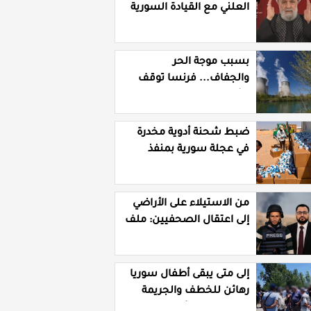
العلني مع القيادة السورية
ويتهم السلطة في بيروت
بـ"خدمة إسرائيل"
بسبب موجة الحر
والجفاف... فرنسا توقف
تشغيل 3 مفاعلات نووية
ضبط شحنة أدوية مخدرة
في عجلة سورية بمنفذ
الوليد العراقي
من الاستيلاء على الأراضي
إلى اعتقال الصحفيين: ملف
فساد وزير الزراعة باسل
سويدان في العهد الجديد
إلى متى يبقى أطفال سوريا
رهائن للخطف والجريمة
وسط غياب الأمان؟