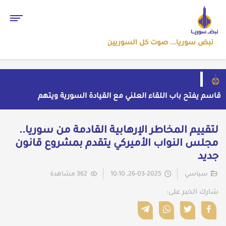
نبض سوريا... صوت كل السوريين
قاسم يفتح باب اللقاء العلني مع القيادة السورية ويتهم
السلطة في بيروت بـ"خدمة إسرائيل"
بسبب موجة الحر والجفاف... فرنسا توقف تشغيل 3
مفاعلات نووية
ضبط شحنة أدوية مخدرة في عجلة سورية بمنفذ الوليد
لتقييم المخاطر الإرهابية القادمة من سوريا..
العراقي
من الاستيلاء على الأراضي إلى اعتقال الصحفيين: ملف
مجلس النواب الأميركي يتقدم بمشروع قانون
فساد وزير الزراعة باسل سويدان في العهد الجديد
إلى متى يبقى أطفال سوريا رهائن للخطف والجريمة وسط
جديد
غياب الأمان؟
سياسي
26-03-2025, 10:10
362 مشاهدة
شارك الخبر على: