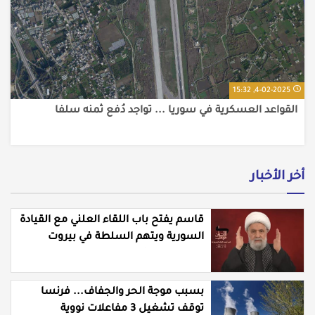
4-02-2025, 15:32
القواعد العسكرية في سوريا ... تواجد دُفع ثمنه سلفا
أخر الأخبار
قاسم يفتح باب اللقاء العلني مع القيادة
السورية ويتهم السلطة في بيروت
بـ"خدمة إسرائيل"
بسبب موجة الحر والجفاف... فرنسا
توقف تشغيل 3 مفاعلات نووية