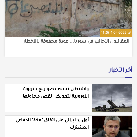
4-04-2025, 11:26
المقاتلون الأجانب في سوريا... عودة محفوفة بالأخطار
أخر الأخبار
واشنطن تسحب صواريخ باتريوت
الأوروبية لتعويض نقص مخزونها
المستنزف في مواجهة ايران
أول رد ايراني على اتفاق "مكة" الدفاعي
المشترك