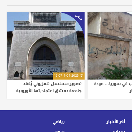
محلي
4-04-2025, 12:07
ب في سوريا... عودة
تصوير مسلسل تلفزيوني يُفقد
ر
جامعة دمشق اعتماديتها الأوروبية
آخر الأخبار
رياضي