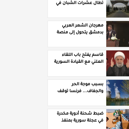
تطال عشرات الشبان في
قرية الرقامة بريف حمص
الشرقي
مهرجان الشعر العربي
بدمشق يتحول إلى منصة
تشهير بالنسويات
السوريات والعربيات
قاسم يفتح باب اللقاء
العلني مع القيادة السورية
ويتهم السلطة في بيروت
بـ"خدمة إسرائيل"
بسبب موجة الحر
والجفاف... فرنسا توقف
تشغيل 3 مفاعلات نووية
ضبط شحنة أدوية مخدرة
في عجلة سورية بمنفذ
الوليد العراقي