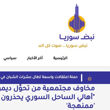
نبض سوريا... صوت كل السوريين
الرئيسية
آخر الأخبار
سياسي
حملة اعتقالات واسعة تطال عشرات الشبان في 
مهرجان الشعر العربي بدمشق يتحول إلى منصة ت
مخاوف مجتمعية من تحوُّل ديمو
قاسم يفتح باب اللقاء العلني مع القيادة السوري
بسبب موجة الحر والجفاف... فرنسا توقف تشغيل 3 مفاعلات نوو
"أهالي الساحل السوري يحذرون 
ضبط شحنة أدوية مخدرة في عجلة سورية بمنفذ ال
'ممنهجة'