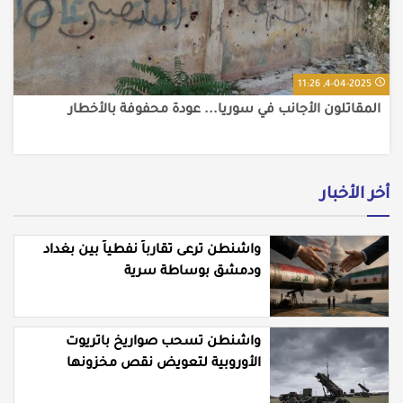
4-04-2025, 11:26
المقاتلون الأجانب في سوريا... عودة محفوفة بالأخطار
أخر الأخبار
واشنطن ترعى تقارباً نفطياً بين بغداد
ودمشق بوساطة سرية
واشنطن تسحب صواريخ باتريوت
الأوروبية لتعويض نقص مخزونها
المستنزف في مواجهة ايران