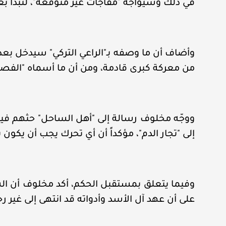
في ذلك وسيواجه "مفاجآت غير متوقعة"، لتبدأ بع
وأضاف أن ما وصفه بـ"الراعي التركي" سيدخل بعد 
من معركة كبرى قادمة، ومن أن ما أسماه "الفص
ووجّه مخلوف رسالة إلى "أهل الساحل" حثهم فيه
إلى "تجار الدم"، مؤكداً أن أي تحرك يجب أن يك
وفيما يتعلق بمستقبل الحكم، أكد مخلوف أن السا
على أن عهد آل الأسد وأدواته قد انتهى إلى غير رج