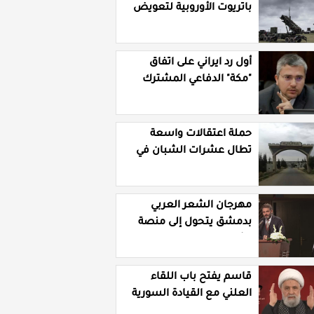
باتريوت الأوروبية لتعويض
نقص مخزونها المستنزف
في مواجهة ايران
أول رد ايراني على اتفاق
"مكة" الدفاعي المشترك
حملة اعتقالات واسعة
تطال عشرات الشبان في
قرية الرقامة بريف حمص
الشرقي
مهرجان الشعر العربي
بدمشق يتحول إلى منصة
تشهير بالنسويات
السوريات والعربيات
قاسم يفتح باب اللقاء
العلني مع القيادة السورية
ويتهم السلطة في بيروت