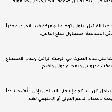
دها حرب داخلية بين صفوف أنصاره، على حد قوله.
هذا الفشل ليتولى توجيه المعركة ضد الأكراد، محذراً
ائل المندسة" ستحاول خداع الناس.
ا على عدم التحرك في الوقت الراهن وعدم الاستماع
ون بوقت مدروس وبغطاء دولي واضح.
حل "لن يستلمه إلا فتى الساحل بإذن الله"، مشدداً
عة لانعدام الدعم الدولي أو الإقليمي لهم.