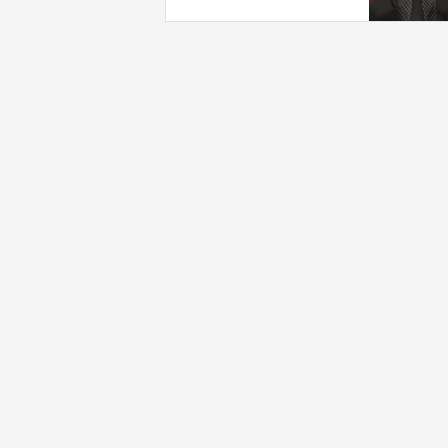
بـ"خدمة إسرائيل"