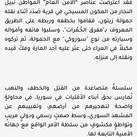
فقد اعترضت عناصر “الأمن العام” المواطن نبيل
النجار من المكون المسيحي في قرية صَدَد أثناء نقله
حمولة زيتون، فقاموا بخطفه وربطه على الطريق
المعروف بـ"مفرق الحُمُرات"، وسلبوا هاتفه وأمواله
وسيارته من نوع "سوزوكي" مع الحمولة، ثم تركوه
مكبلاً في العراء حتى عثر عليه أحد المارة وفكّ قيده
ونقله إلى منزله.
سلسلةٌ متصاعدة من القتل والخطف والنهب
تُمارس بحق أبناء الأقليات في سوريا، في محاولةٍ
واضحة لتهجيرهم من أرضهم، وتغييبهم عن
المشهد السوري، وسط صمتٍ رسمي ودوليٍ مريبٍ
وتواطؤٍ مكشوفٍ من سلطة الأمر الواقع مع جهاته
الأمنية التابعة لها.