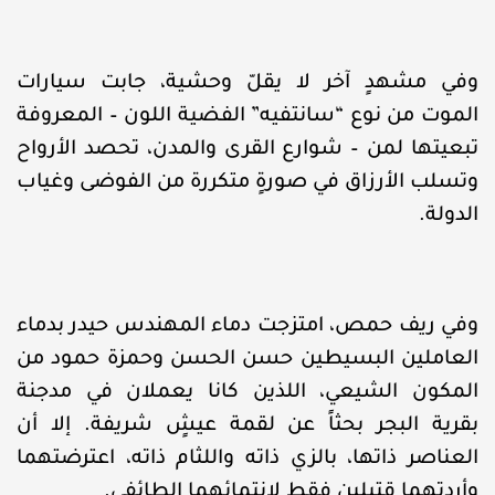
وفي مشهدٍ آخر لا يقلّ وحشية، جابت سيارات
الموت من نوع “سانتفيه” الفضية اللون – المعروفة
تبعيتها لمن – شوارع القرى والمدن، تحصد الأرواح
وتسلب الأرزاق في صورةٍ متكررة من الفوضى وغياب
الدولة.
وفي ريف حمص، امتزجت دماء المهندس حيدر بدماء
العاملين البسيطين حسن الحسن وحمزة حمود من
المكون الشيعي، اللذين كانا يعملان في مدجنة
بقرية البجر بحثاً عن لقمة عيشٍ شريفة. إلا أن
العناصر ذاتها، بالزي ذاته واللثام ذاته، اعترضتهما
وأردتهما قتيلين فقط لانتمائهما الطائفي.