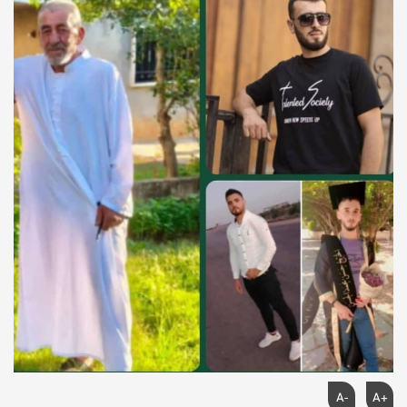
A-
A+