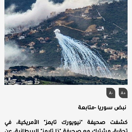
A-
A+
نبض سوريا -متابعة
كشفت صحيفة "نيويورك تايمز" الأمريكية، في