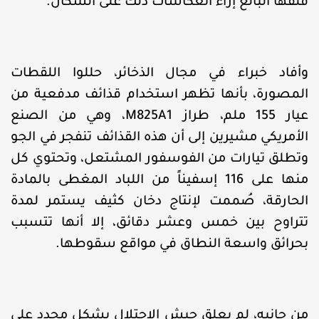
قلقها البالغ إزاء انعكاسات ذلك على السكان.
وأفاد خبراء في مجال الذخائر، حللوا اللقطات
المصورة، بأنها تظهر استخدام قذائف مدفعية من
عيار 155 ملم، طراز M825A1، وهي من الصنع
الأمريكي مشيرين إلى أن هذه القذائف تنفجر في الجو
وتطلق تيارات من الفوسفور المشتعل، وتحتوي كل
منها على 116 إسفيناً من اللباد المغطى بالمادة
الحارقة، صُممت لإنتاج دخان كثيف يستمر لمدة
تتراوح بين خمس وعشر دقائق، إلا أنها تتسبب
بحرائق واسعة النطاق في مواقع سقوطها.
من جانبه، لم يعلق جيش الاحتلال بشكل محدد على