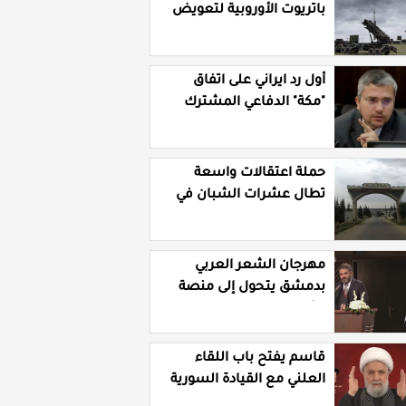
باتريوت الأوروبية لتعويض
نقص مخزونها المستنزف
في مواجهة ايران
أول رد ايراني على اتفاق
"مكة" الدفاعي المشترك
حملة اعتقالات واسعة
تطال عشرات الشبان في
قرية الرقامة بريف حمص
الشرقي
مهرجان الشعر العربي
بدمشق يتحول إلى منصة
تشهير بالنسويات
السوريات والعربيات
قاسم يفتح باب اللقاء
العلني مع القيادة السورية
ويتهم السلطة في بيروت