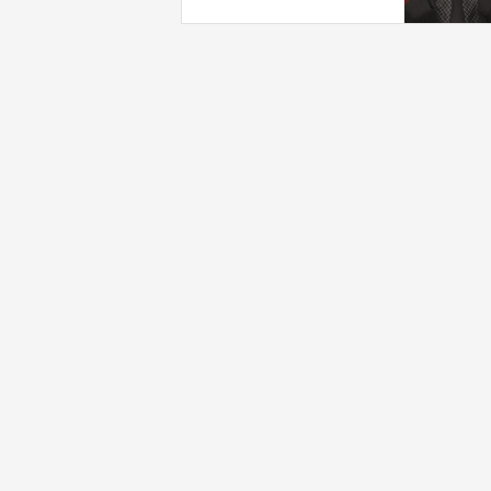
بـ"خدمة إسرائيل"