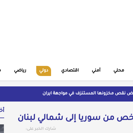
محلي
أمني
اقتصادي
دولي
رياضي
م
يض نقص مخزونها المستنزف في مواجهة ايران
قرية الرقامة بريف حمص الشرقي
أخ
شهير بالنسويات السوريات والعربيات
ة ويتهم السلطة في بيروت بـ"خدمة إسرائيل"
شارك الخبر على: