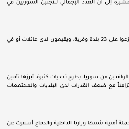
يرة إلى أن العدد الإجمالي للاجئين السوريين في
وقالت الغرفة في تقرير، إن النازحين إلى عكار توزعوا على 23 بلدة وقرية، ويقيمون لدى عائلات أو في
الوافدين من سوريا، يطرح تحديات كثيرة، أبرزها تأمين
زامناً مع ضعف القدرات لدى البلديات والمجتمعات
 6 من آذار الجاري حملة أمنية شنتها وزارتا الداخلية والدفاع أسفرت عن