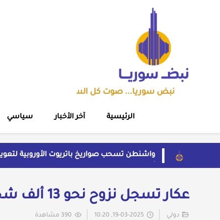
نبض سوريا... صوت كل السوريين
الرئيسية
آخر الأخبار
سياسي
واشنطن تسحب صواريخ باتريوت الأوروبية لتعو
أول رد ايراني على اتفاق "مكة" الدفاعي المشترك
حملة اعتقالات واسعة تطال عشرات الشبان في 
مهرجان الشعر العربي بدمشق يتحول إلى منصة ت
عكار تسجل نزوح نحو 13 ألف شخص من سوريا إلى شمالي لبنان
قاسم يفتح باب اللقاء العلني مع القيادة السوري
دولي
19-03-2025, 10:20
390 مشاهدة