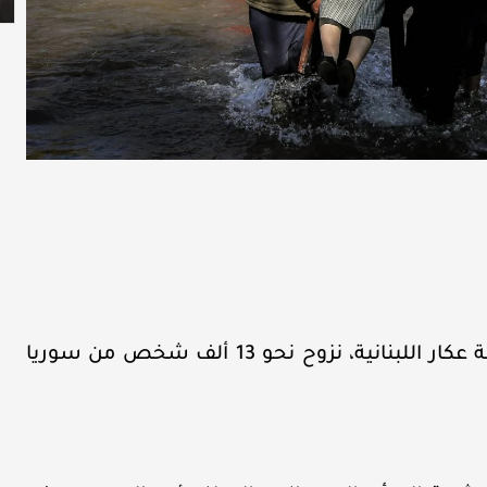
سجلت غرفة إدارة الكوارث والأزمات في محافظة عكار اللبنانية، نزوح نحو 13 ألف شخص من سوريا