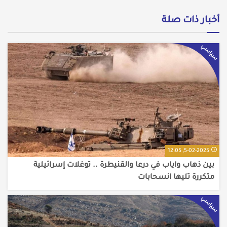
أخبار ذات صلة
سياسي
5-02-2025, 12:05
بين ذهاب واياب في درعا والقنيطرة .. توغلات إسرائيلية
متكررة تليها انسحابات
سياسي