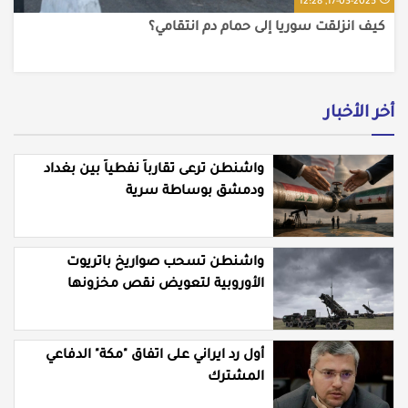
17-03-2025, 12:28
كيف انزلقت سوريا إلى حمام دم انتقامي؟
أخر الأخبار
واشنطن ترعى تقارباً نفطياً بين بغداد
ودمشق بوساطة سرية
واشنطن تسحب صواريخ باتريوت
الأوروبية لتعويض نقص مخزونها
المستنزف في مواجهة ايران
أول رد ايراني على اتفاق "مكة" الدفاعي
المشترك