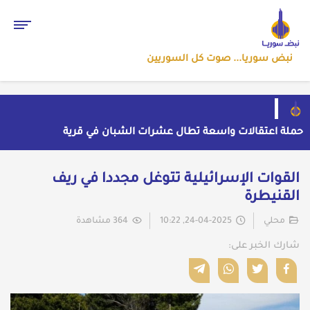
نبض سوريا... صوت كل السوريين
حملة اعتقالات واسعة تطال عشرات الشبان في قرية
الرقامة بريف حمص الشرقي
مهرجان الشعر العربي بدمشق يتحول إلى منصة تشهير
بالنسويات السوريات والعربيات
قاسم يفتح باب اللقاء العلني مع القيادة السورية ويتهم
القوات الإسرائيلية تتوغل مجددا في ريف
السلطة في بيروت بـ"خدمة إسرائيل"
بسبب موجة الحر والجفاف... فرنسا توقف تشغيل 3
القنيطرة
مفاعلات نووية
ضبط شحنة أدوية مخدرة في عجلة سورية بمنفذ الوليد
العراقي
محلي
24-04-2025, 10:22
364 مشاهدة
شارك الخبر على: