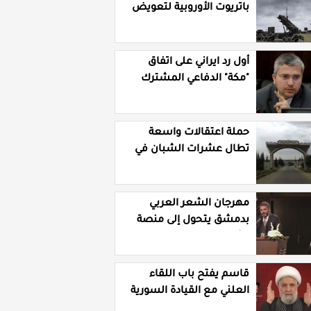
باتريوت الأوروبية لتعويض
نقص مخزونها المستنزف
في مواجهة ايران
أول رد ايراني على اتفاق
"مكة" الدفاعي المشترك
حملة اعتقالات واسعة
تطال عشرات الشبان في
قرية الرقامة بريف حمص
الشرقي
مهرجان الشعر العربي
بدمشق يتحول إلى منصة
تشهير بالنسويات
السوريات والعربيات
قاسم يفتح باب اللقاء
العلني مع القيادة السورية
ويتهم السلطة في بيروت