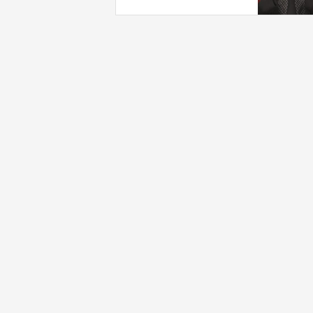
بـ"خدمة إسرائيل"