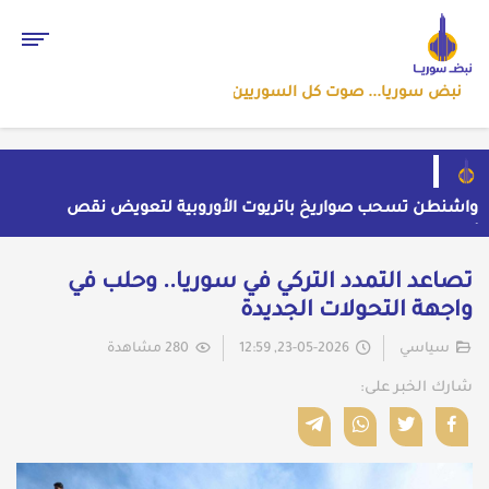
نبض سوريا... صوت كل السوريين
واشنطن تسحب صواريخ باتريوت الأوروبية لتعويض نقص
مخزونها المستنزف في مواجهة ايران
أول رد ايراني على اتفاق "مكة" الدفاعي المشترك
حملة اعتقالات واسعة تطال عشرات الشبان في قرية
تصاعد التمدد التركي في سوريا.. وحلب في
الرقامة بريف حمص الشرقي
مهرجان الشعر العربي بدمشق يتحول إلى منصة تشهير
واجهة التحولات الجديدة
بالنسويات السوريات والعربيات
قاسم يفتح باب اللقاء العلني مع القيادة السورية ويتهم
السلطة في بيروت بـ"خدمة إسرائيل"
سياسي
23-05-2026, 12:59
280 مشاهدة
شارك الخبر على: