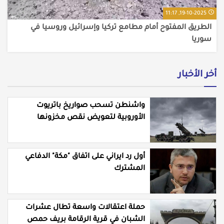
19-10-2025, 11:17
الطريق المفتوح أمام مطامع تركيا وإسرائيل وروسيا في
سوريا
أخر الأخبار
واشنطن تسحب صواريخ باتريوت
الأوروبية لتعويض نقص مخزونها
المستنزف في مواجهة ايران
أول رد ايراني على اتفاق "مكة" الدفاعي
المشترك
حملة اعتقالات واسعة تطال عشرات
الشبان في قرية الرقامة بريف حمص