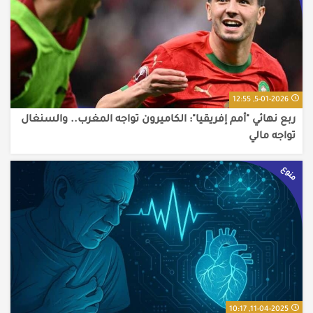
5-01-2026, 12:55
ربع نهائي "أمم إفريقيا": الكاميرون تواجه المغرب.. والسنغال
تواجه مالي
منوع
11-04-2025, 10:17