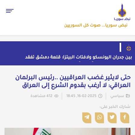
نبض سوريا... صوت كل السوريين
بين جدران اليونسكو ولافتات البيتزا: قلعة دمشق تفقد
هويتها تحت وطأة "التوظيف" العشوائي
واشنطن ترعى تقارباً نفطياً بين بغداد ودمشق بوساطة
سرية
واشنطن تسحب صواريخ باتريوت الأوروبية لتعويض نقص
حتى لايثير غضب العراقيين ..رئيس البرلمان
مخزونها المستنزف في مواجهة ايران
أول رد ايراني على اتفاق "مكة" الدفاعي المشترك
العراقي: لا أرغب بقدوم الشرع إلى العراق
حملة اعتقالات واسعة تطال عشرات الشبان في قرية
الرقامة بريف حمص الشرقي
سياسي
16-02-2025, 18:45
412 مشاهدة
شارك الخبر على: