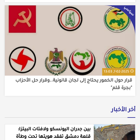
سياسي
7-02-2025, 13:03
قرار حول الخمور يحتاج إلى لجان قانونية..وقرار حل الأحزاب
"بجرة قلم"
أخر الأخبار
بين جدران اليونسكو ولافتات البيتزا:
قلعة دمشق تفقد هويتها تحت وطأة