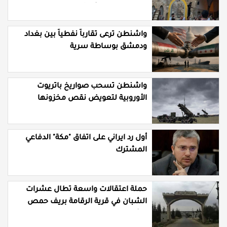
"التوظيف" العشوائي
واشنطن ترعى تقارباً نفطياً بين بغداد
ودمشق بوساطة سرية
واشنطن تسحب صواريخ باتريوت
الأوروبية لتعويض نقص مخزونها
المستنزف في مواجهة ايران
أول رد ايراني على اتفاق "مكة" الدفاعي
المشترك
حملة اعتقالات واسعة تطال عشرات
الشبان في قرية الرقامة بريف حمص
الشرقي