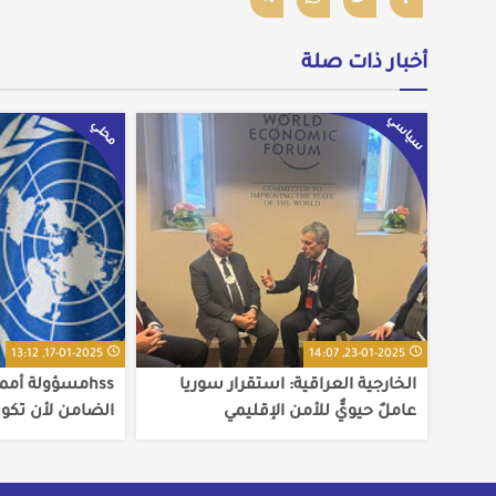
أخبار ذات صلة
سياسي
محلي
17-01-2025, 13:12
23-01-2025, 14:07
الخارجية العراقية: استقرار سوريا
hssمسؤولة أمم
عاملٌ حيويٌّ للأمن الإقليمي
الضامن لأن تكو
والسوريين حقو
حريتهم