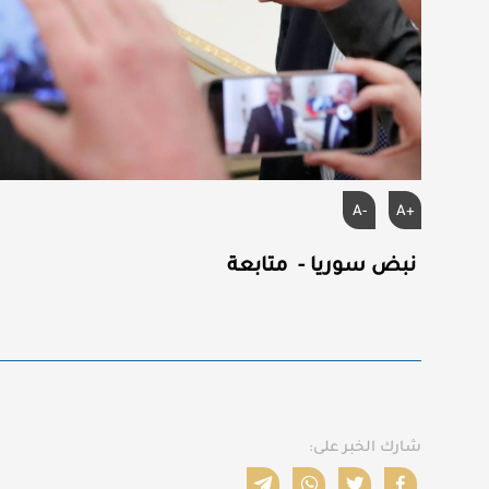
A-
A+
نبض سوريا - متابعة
شارك الخبر على: