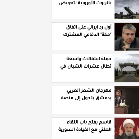
باتريوت الأوروبية لتعويض
نقص مخزونها المستنزف
في مواجهة ايران
أول رد ايراني على اتفاق
"مكة" الدفاعي المشترك
حملة اعتقالات واسعة
تطال عشرات الشبان في
قرية الرقامة بريف حمص
الشرقي
مهرجان الشعر العربي
بدمشق يتحول إلى منصة
تشهير بالنسويات
السوريات والعربيات
قاسم يفتح باب اللقاء
العلني مع القيادة السورية
ويتهم السلطة في بيروت