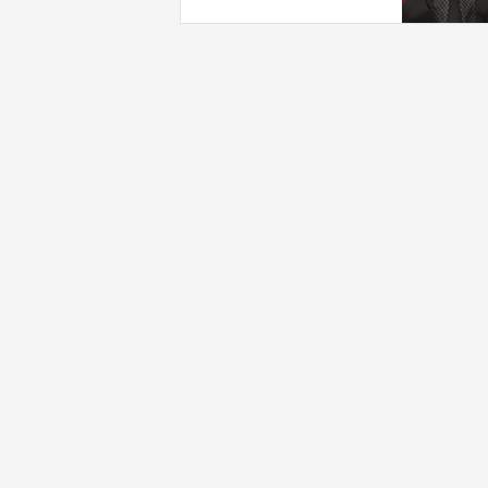
بـ"خدمة إسرائيل"