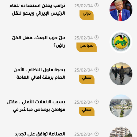
سوريا
ترامب يعلن استعداده للقاء
25/02/04
11:49
الرئيس الإيراني ويدعو لنقل
دولي
الفلسطينيين من غزة
حلّ حزب البعث..فهل الكلّ
25/02/04
11:36
راضٍ؟
سياسي
بحجة فلول النظام ..الأمن
25/02/04
09:59
العام برفقة أهالي الهامة
محلي
يطردون أهالي جبل الورد
بسبب الانفلات الأمني.. مقتل
25/02/04
09:26
مواطن برصاص مباشر في
محلي
منبج
الصناعة توافق على تجديد
25/02/04