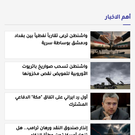
أهم الاخبار
واشنطن ترعى تقارباً نفطياً بين بغداد
ودمشق بوساطة سرية
واشنطن تسحب صواريخ باتريوت
الأوروبية لتعويض نقص مخزونها
المستنزف في مواجهة ايران
أول رد ايراني على اتفاق "مكة" الدفاعي
المشترك
إنذار صندوق النقد ورهان ترامب.. هل