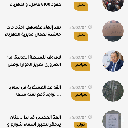
07:06
عقود 8100 عامل، والكهرباء
محلي
تدرس إعتراضات أصحاب
الإجازات المأجورة
بعد إنهاء عقودهم..احتجاجات
25/02/04
06:53
حاشدة لعمال مديرية الكهرباء
محلي
في مدينة جبلة
لافروف للسلطة الجديدة: من
25/02/04
06:40
الضروري تعزيز الحوار الوطني
سياسي
وليس محاولة تسجيل نقاط
جيوسياسية
القواعد العسكرية في سوريا
25/02/04
03:32
... تواجد دُفع ثمنه سلفا
سياسي
العدّ العكسي قد بدأ...لبنان
25/02/04
03:04
يتجهّز لتغيير أسماء شوارع و
دولي