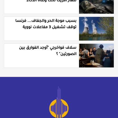
تنهار أمريكا تحت وطأة الذكاء
الاصطناعي؟
بسبب موجة الحر والجفاف... فرنسا
توقف تشغيل 3 مفاعلات نووية
سلاف فواخرجي "أوجد الفوارق بين
الصورتين" ؟