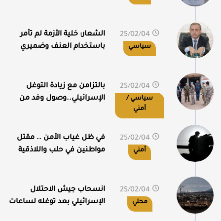
ساحات تحمل أسماء للنظام
السوري السابق
الشعار: خلية الأزمة لم تأمر
25/02/04
02:38
باستخدام العنف وضميري
سياسي
مرتاح
بالتزامن مع زيادة التوغل
25/02/04
01:24
الإسرائيلي..وصول وفد من
سياسي /
أمني
الأمم المتحدة إلى القنيطرة
في ظل غياب الأمن .. مقتل
25/02/04
01:17
مواطنين في حلب واللاذقية
أمني
انسحاب جيش الاحتلال
25/02/04
12:53
الإسرائيلي بعد توغله لساعات
محلي
في بلدة المعلقة بريف