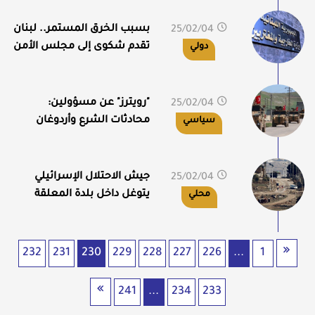
القنيطرة
بسبب الخرق المستمر.. لبنان
25/02/04
12:41
تقدم شكوى إلى مجلس الأمن
دولي
الدولي
"رويترز" عن مسؤولين:
25/02/04
12:35
محادثات الشرع وأردوغان
سياسي
تناقش إنشاء قاعدتين
تركيتين بمنطقة الصحراء
الوسطى
جيش الاحتلال الإسرائيلي
25/02/04
12:20
يتوغل داخل بلدة المعلقة
محلي
بريف القنيطرة ويقوم بتفتيش
منازل الأهالي
232
231
230
229
228
227
226
...
1
241
...
234
233