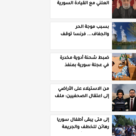
العلني مع القيادة السورية
ويتهم السلطة في بيروت
بـ"خدمة إسرائيل"
بسبب موجة الحر
والجفاف... فرنسا توقف
تشغيل 3 مفاعلات نووية
ضبط شحنة أدوية مخدرة
في عجلة سورية بمنفذ
الوليد العراقي
من الاستيلاء على الأراضي
إلى اعتقال الصحفيين: ملف
فساد وزير الزراعة باسل
سويدان في العهد الجديد
إلى متى يبقى أطفال سوريا
رهائن للخطف والجريمة
وسط غياب الأمان؟