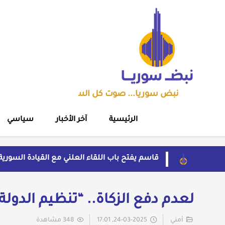
نبض سوريا... صوت كل السوريين
الرئيسية
آخر الأخبار
سياسي
قاسم يفتح باب اللقاء العلني مع القيادة السوري
بسبب موجة الحر والجفاف... فرنسا توقف تشغيل 3 مفاعلات نوو
ضبط شحنة أدوية مخدرة في عجلة سورية بمنفذ ال
من الاستيلاء على الأراضي إلى اعتقال الصحفيين:
لعدم دفع الزكاة.. “تنظيم الدول
إلى متى يبقى أطفال سوريا رهائن للخطف والجري
أمني
24-03-2025, 17:01
348 مشاهدة