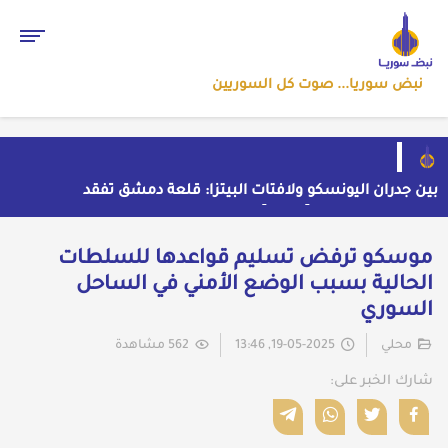
نبض سوريا... صوت كل السوريين
بين جدران اليونسكو ولافتات البيتزا: قلعة دمشق تفقد
هويتها تحت وطأة "التوظيف" العشوائي
واشنطن ترعى تقارباً نفطياً بين بغداد ودمشق بوساطة
سرية
واشنطن تسحب صواريخ باتريوت الأوروبية لتعويض نقص
موسكو ترفض تسليم قواعدها للسلطات
مخزونها المستنزف في مواجهة ايران
أول رد ايراني على اتفاق "مكة" الدفاعي المشترك
الحالية بسبب الوضع الأمني في الساحل
حملة اعتقالات واسعة تطال عشرات الشبان في قرية
السوري
الرقامة بريف حمص الشرقي
محلي
19-05-2025, 13:46
562 مشاهدة
شارك الخبر على: