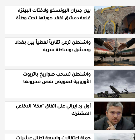
بين جدران اليونسكو ولافتات البيتزا:
قلعة دمشق تفقد هويتها تحت وطأة
"التوظيف" العشوائي
واشنطن ترعى تقارباً نفطياً بين بغداد
ودمشق بوساطة سرية
واشنطن تسحب صواريخ باتريوت
الأوروبية لتعويض نقص مخزونها
المستنزف في مواجهة ايران
أول رد ايراني على اتفاق "مكة" الدفاعي
المشترك
حملة اعتقالات واسعة تطال عشرات