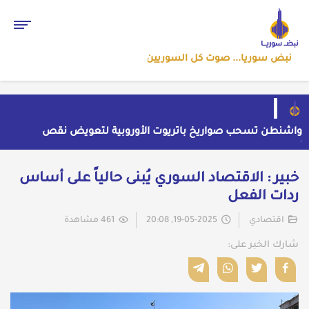
نبض سوريا... صوت كل السوريين
واشنطن تسحب صواريخ باتريوت الأوروبية لتعويض نقص
مخزونها المستنزف في مواجهة ايران
أول رد ايراني على اتفاق "مكة" الدفاعي المشترك
حملة اعتقالات واسعة تطال عشرات الشبان في قرية
خبير : الاقتصاد السوري يُبنى حالياً على أساس
الرقامة بريف حمص الشرقي
مهرجان الشعر العربي بدمشق يتحول إلى منصة تشهير
ردات الفعل
بالنسويات السوريات والعربيات
قاسم يفتح باب اللقاء العلني مع القيادة السورية ويتهم
السلطة في بيروت بـ"خدمة إسرائيل"
اقتصادي
19-05-2025, 20:08
461 مشاهدة
شارك الخبر على: