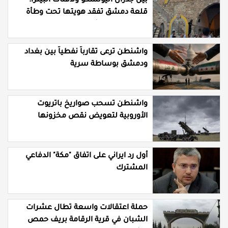
بين جدران اليونسكو ولافتات البيتزا:
قلعة دمشق تفقد هويتها تحت وطأة
"التوظيف" العشوائي
واشنطن ترعى تقارباً نفطياً بين بغداد
ودمشق بوساطة سرية
واشنطن تسحب صواريخ باتريوت
الأوروبية لتعويض نقص مخزونها
المستنزف في مواجهة ايران
أول رد ايراني على اتفاق "مكة" الدفاعي
المشترك
حملة اعتقالات واسعة تطال عشرات
الشبان في قرية الرقامة بريف حمص