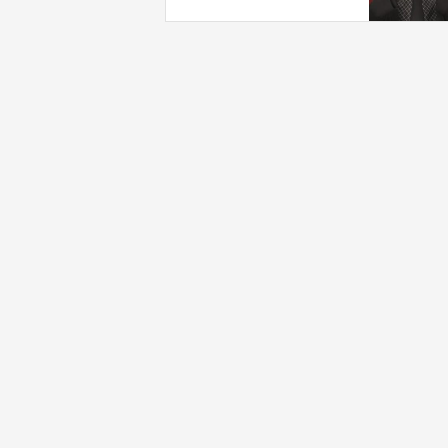
بـ"خدمة إسرائيل"