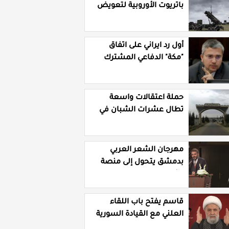
باتريوت الأوروبية لتعويض
نقص مخزونها المستنزف
في مواجهة ايران
أول رد ايراني على اتفاق
"مكة" الدفاعي المشترك
حملة اعتقالات واسعة
تطال عشرات الشبان في
قرية الرقامة بريف حمص
الشرقي
مهرجان الشعر العربي
بدمشق يتحول إلى منصة
تشهير بالنسويات
السوريات والعربيات
قاسم يفتح باب اللقاء
العلني مع القيادة السورية
ويتهم السلطة في بيروت