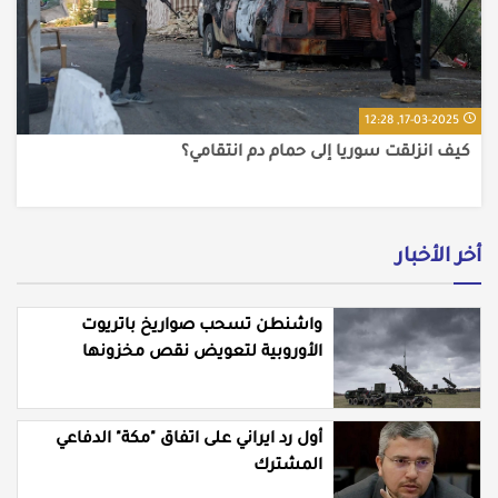
17-03-2025, 12:28
كيف انزلقت سوريا إلى حمام دم انتقامي؟
أخر الأخبار
واشنطن تسحب صواريخ باتريوت
الأوروبية لتعويض نقص مخزونها
المستنزف في مواجهة ايران
أول رد ايراني على اتفاق "مكة" الدفاعي
المشترك