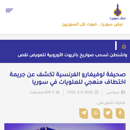
نبض سوريا... صوت كل السوريين
واشنطن تسحب صواريخ باتريوت الأوروبية لتعويض نقص
مخزونها المستنزف في مواجهة ايران
أول رد ايراني على اتفاق "مكة" الدفاعي المشترك
حملة اعتقالات واسعة تطال عشرات الشبان في قرية
​صحيفة لوفيغارو الفرنسية تكشف عن جريمة
الرقامة بريف حمص الشرقي
مهرجان الشعر العربي بدمشق يتحول إلى منصة تشهير
اختطاف منهجي للعلويات في سوريا
بالنسويات السوريات والعربيات
قاسم يفتح باب اللقاء العلني مع القيادة السورية ويتهم
السلطة في بيروت بـ"خدمة إسرائيل"
سياسي
3-11-2025, 11:05
3 670 مشاهدة
شارك الخبر على: