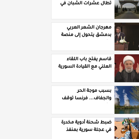
تطال عشرات الشبان في
قرية الرقامة بريف حمص
الشرقي
مهرجان الشعر العربي
بدمشق يتحول إلى منصة
تشهير بالنسويات
السوريات والعربيات
قاسم يفتح باب اللقاء
العلني مع القيادة السورية
ويتهم السلطة في بيروت
بـ"خدمة إسرائيل"
بسبب موجة الحر
والجفاف... فرنسا توقف
تشغيل 3 مفاعلات نووية
ضبط شحنة أدوية مخدرة
في عجلة سورية بمنفذ
الوليد العراقي