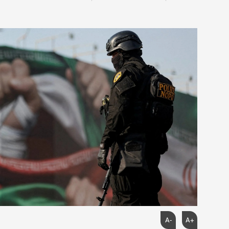
A-
A+