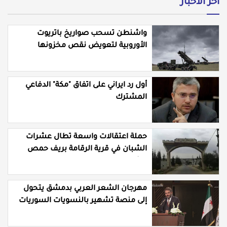
أخر الأخبار
واشنطن تسحب صواريخ باتريوت
الأوروبية لتعويض نقص مخزونها
المستنزف في مواجهة ايران
أول رد ايراني على اتفاق "مكة" الدفاعي
المشترك
حملة اعتقالات واسعة تطال عشرات
الشبان في قرية الرقامة بريف حمص
الشرقي
مهرجان الشعر العربي بدمشق يتحول
إلى منصة تشهير بالنسويات السوريات
والعربيات