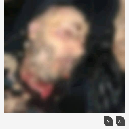
A-
A+