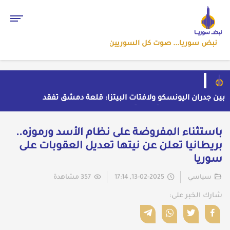
نبض سوريا... صوت كل السوريين
بين جدران اليونسكو ولافتات البيتزا: قلعة دمشق تفقد
هويتها تحت وطأة "التوظيف" العشوائي
واشنطن ترعى تقارباً نفطياً بين بغداد ودمشق بوساطة
سرية
واشنطن تسحب صواريخ باتريوت الأوروبية لتعويض نقص
باستثناء المفروضة على نظام الأسد ورموزه..
مخزونها المستنزف في مواجهة ايران
أول رد ايراني على اتفاق "مكة" الدفاعي المشترك
بريطانيا تعلن عن نيتها تعديل العقوبات على
حملة اعتقالات واسعة تطال عشرات الشبان في قرية
سوريا
الرقامة بريف حمص الشرقي
سياسي
13-02-2025, 17:14
357 مشاهدة
شارك الخبر على: