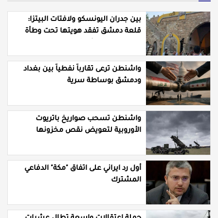
بين جدران اليونسكو ولافتات البيتزا:
قلعة دمشق تفقد هويتها تحت وطأة
"التوظيف" العشوائي
واشنطن ترعى تقارباً نفطياً بين بغداد
ودمشق بوساطة سرية
واشنطن تسحب صواريخ باتريوت
الأوروبية لتعويض نقص مخزونها
المستنزف في مواجهة ايران
أول رد ايراني على اتفاق "مكة" الدفاعي
المشترك