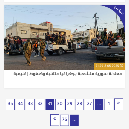
سياسي
8-05-2025, 21:29
معادلة سورية متشعبة بجغرافيا متقلبة وضغوط إقليمية
35
34
33
32
31
30
29
28
27
...
1
76
...