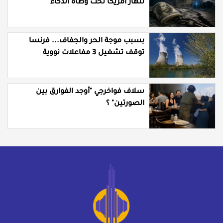
تنهار أمريكا تحت وطأة الذكاء
الاصطناعي؟
بسبب موجة الحر والجفاف... فرنسا
توقف تشغيل 3 مفاعلات نووية
سلاف فواخرجي "أوجد الفوارق بين
الصورتين" ؟