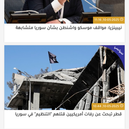
10-05-2025, 11:16
نيبينزيا: مواقف موسكو واشنطن بشأن سوريا متشابهة
سياسي
10-05-2025, 10:44
قطر تبحث عن رفات أمريكيين قتلهم "التنظيم" في سوريا